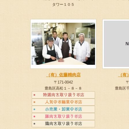
タワー１０５
（有）佐藤精肉店
（有
〒171-0042
〒
豊島区高松１－８－８
豊島区