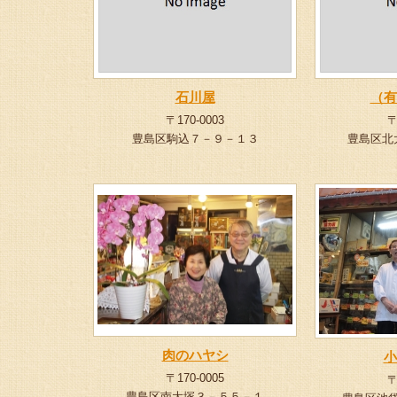
石川屋
（有
〒170-0003
〒
豊島区駒込７－９－１３
豊島区北
肉のハヤシ
小
〒170-0005
〒
豊島区南大塚３－５５－１