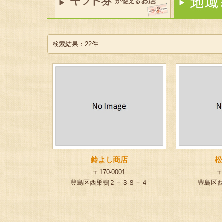
検索結果：22件
鈴よし商店
松
〒170-0001
〒
豊島区西巣鴨２－３８－４
豊島区