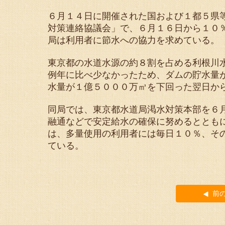
６月１４日に開催された国および１都５県
対策連絡協議会」で、６月１６日から１０
局は利用者に節水への協力を求めている。
東京都の水道水源の約８割を占める利根川
例年に比べ少なかったため、ダムの貯水量
水量が１億５０００万㎥を下回った翌日か
同局では、東京都水道局渇水対策本部を６
融通などで安定給水の確保に努めるととも
は、多量使用の利用者には毎日１０％、そ
ている。
前