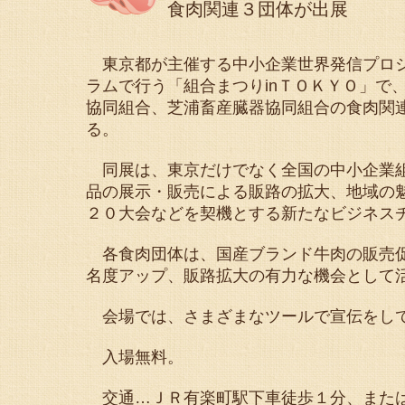
食肉関連３団体が出展
東京都が主催する中小企業世界発信プロジ
ラムで行う「組合まつりinＴＯＫＹＯ」で
協同組合、芝浦畜産臓器協同組合の食肉関
る。
同展は、東京だけでなく全国の中小企業組
品の展示・販売による販路の拡大、地域の
２０大会などを契機とする新たなビジネス
各食肉団体は、国産ブランド牛肉の販売促
名度アップ、販路拡大の有力な機会として
会場では、さまざまなツールで宣伝をして
入場無料。
交通…ＪＲ有楽町駅下車徒歩１分、また