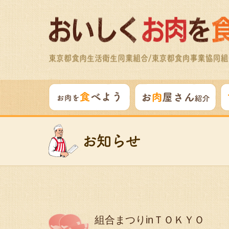
組合まつりinＴＯＫＹＯ