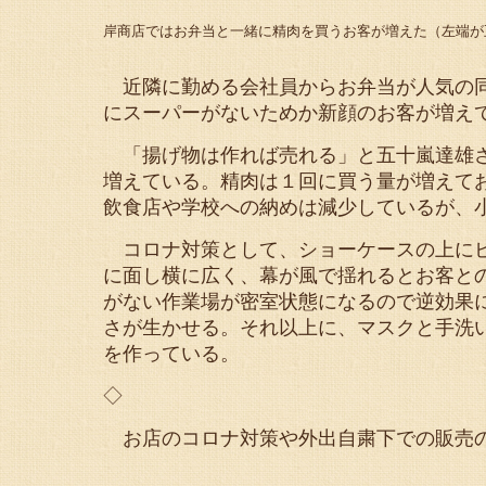
岸商店ではお弁当と一緒に精肉を買うお客が増えた（左端が
近隣に勤める会社員からお弁当が人気の同
にスーパーがないためか新顔のお客が増え
「揚げ物は作れば売れる」と五十嵐達雄さ
増えている。精肉は１回に買う量が増えて
飲食店や学校への納めは減少しているが、
コロナ対策として、ショーケースの上にビ
に面し横に広く、幕が風で揺れるとお客と
がない作業場が密室状態になるので逆効果
さが生かせる。それ以上に、マスクと手洗
を作っている。
◇
お店のコロナ対策や外出自粛下での販売の