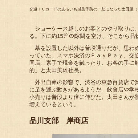
交通ＩＣカードの支払いも感染予防の一助になった太田屋（
ショーケース越しのお客とのやり取りは、
る。下に約15㌢の隙間を空け、そこから品
幕を設置した以外は普段通りだが、思わぬ
っていた。スマホ決済のＰａｙＰａｙ、交
同店。素手で現金を触ったり、お客の手に
的」と太田美雄社長。
外出自粛の影響で、渋谷の東急百貨店で買
に足を運ぶ動きがあるようだ。飲食店や学
小売りは普段より倍に伸びた。太田さんが
増えているという。
品川支部 岸商店