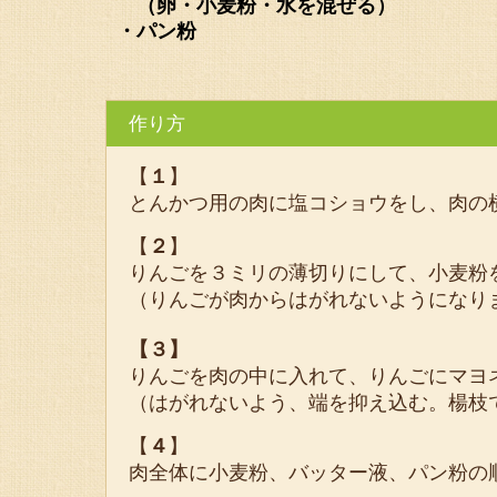
（卵・小麦粉・水を混ぜる）
・パン粉
作り方
【
１
】
とんかつ用の肉に塩コショウをし、肉の
【
２
】
りんごを３ミリの薄切りにして、小麦粉
（りんごが肉からはがれないようになり
【３】
りんごを肉の中に入れて、りんごにマヨ
（はがれないよう、端を抑え込む。楊枝
【
４
】
肉全体に小麦粉、バッター液、パン粉の