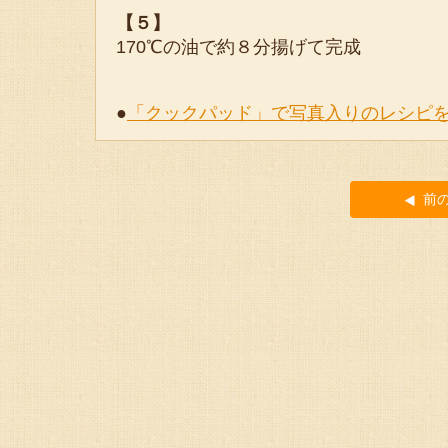
【５】
170℃の油で約８分揚げて完成
●
「クックパッド」で写真入りのレシピ
前