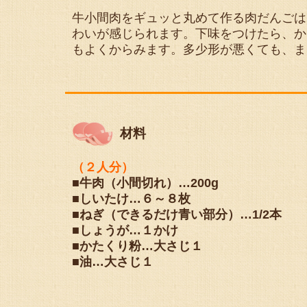
牛小間肉をギュッと丸めて作る肉だんごは
わいが感じられます。下味をつけたら、か
もよくからみます。多少形が悪くても、ま
材料
（２人分）
■牛肉（小間切れ）…200g
■しいたけ…６～８枚
■ねぎ（できるだけ青い部分）…1/2本
■しょうが…１かけ
■かたくり粉…大さじ１
■油…大さじ１