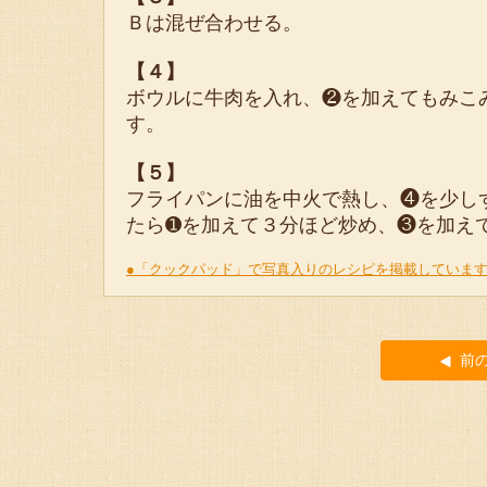
Ｂは混ぜ合わせる。
【４】
ボウルに牛肉を入れ、❷を加えてもみこ
す。
【５】
フライパンに油を中火で熱し、❹を少し
たら➊を加えて３分ほど炒め、❸を加え
●「クックパッド」で写真入りのレシピを掲載していま
前