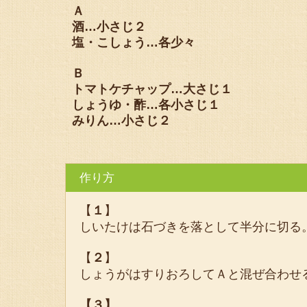
Ａ
酒…小さじ２
塩・こしょう…各少々
Ｂ
トマトケチャップ…大さじ１
しょう
ゆ・酢…各小さじ１
みりん…小さじ２
作り方
【
１
】
しいたけは石づきを落として半分に切る
【
２
】
しょうがはすりおろしてＡと混ぜ合わせ
【３】