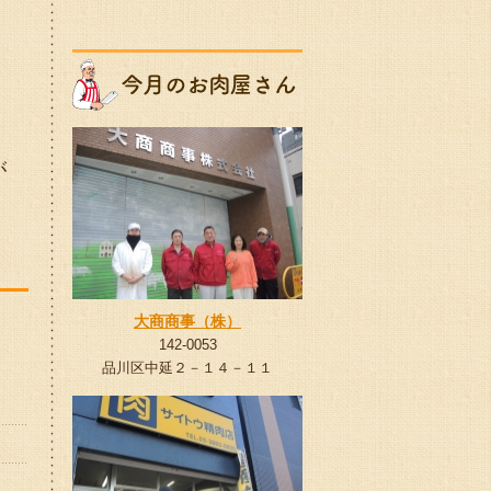
、
が
大商商事（株）
142-0053
品川区中延２－１４－１１