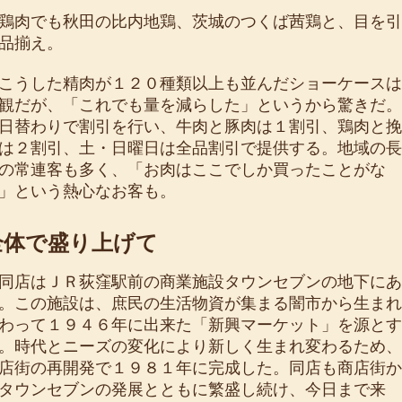
肉でも秋田の比内地鶏、茨城のつくば茜鶏と、目を引
品揃え。
うした精肉が１２０種類以上も並んだショーケースは
観だが、「これでも量を減らした」というから驚きだ。
替わりで割引を行い、牛肉と豚肉は１割引、鶏肉と挽
は２割引、土・日曜日は全品割引で提供する。地域の長
の常連客も多く、「お肉はここでしか買ったことがな
」という熱心なお客も。
全体で盛り上げて
店はＪＲ荻窪駅前の商業施設タウンセブンの地下にあ
。この施設は、庶民の生活物資が集まる闇市から生まれ
わって１９４６年に出来た「新興マーケット」を源とす
。時代とニーズの変化により新しく生まれ変わるため、
店街の再開発で１９８１年に完成した。同店も商店街か
タウンセブンの発展とともに繁盛し続け、今日まで来