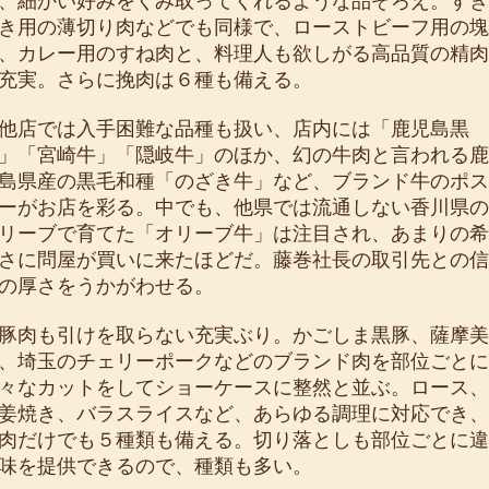
、細かい好みをくみ取ってくれるような品ぞろえ。すき
き用の薄切り肉などでも同様で、ローストビーフ用の塊
、カレー用のすね肉と、料理人も欲しがる高品質の精肉
充実。さらに挽肉は６種も備える。
店では入手困難な品種も扱い、店内には「鹿児島黒
」「宮崎牛」「隠岐牛」のほか、幻の牛肉と言われる鹿
島県産の黒毛和種「のざき牛」など、ブランド牛のポス
ーがお店を彩る。中でも、他県では流通しない香川県の
リーブで育てた「オリーブ牛」は注目され、あまりの希
さに問屋が買いに来たほどだ。藤巻社長の取引先との信
の厚さをうかがわせる。
肉も引けを取らない充実ぶり。かごしま黒豚、薩摩美
、埼玉のチェリーポークなどのブランド肉を部位ごとに
々なカットをしてショーケースに整然と並ぶ。ロース、
姜焼き、バラスライスなど、あらゆる調理に対応でき、
肉だけでも５種類も備える。切り落としも部位ごとに違
味を提供できるので、種類も多い。