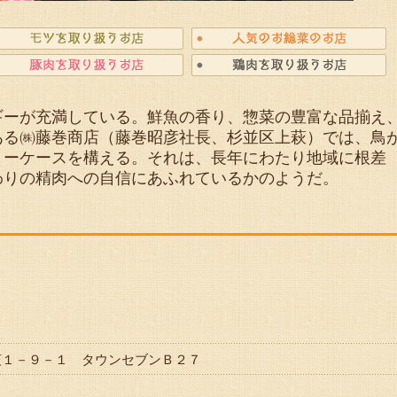
ーが充満している。鮮魚の香り、惣菜の豊富な品揃え
ある㈱藤巻商店（藤巻昭彦社長、杉並区上萩）では、鳥
ョーケースを構える。それは、長年にわたり地域に根差
わりの精肉への自信にあふれているかのようだ。
区上荻１－９－１ タウンセブンＢ２７