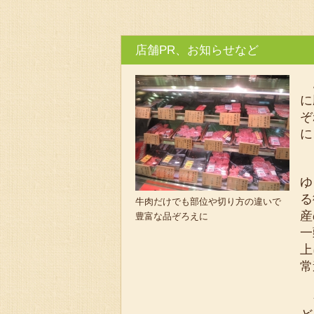
店舗PR、お知らせなど
お
に
ぞ
に
「
ゆ
る
牛肉だけでも部位や切り方の違いで
産
豊富な品ぞろえに
一
上
常
そ