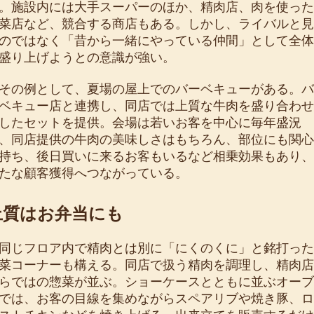
。施設内には大手スーパーのほか、精肉店、肉を使った
菜店など、競合する商店もある。しかし、ライバルと見
のではなく「昔から一緒にやっている仲間」として全体
盛り上げようとの意識が強い。
の例として、夏場の屋上でのバーベキューがある。バ
ベキュー店と連携し、同店では上質な牛肉を盛り合わせ
したセットを提供。会場は若いお客を中心に毎年盛況
、同店提供の牛肉の美味しさはもちろん、部位にも関心
持ち、後日買いに来るお客もいるなど相乗効果もあり、
たな顧客獲得へつながっている。
上質はお弁当にも
じフロア内で精肉とは別に「にくのくに」と銘打った
菜コーナーも構える。同店で扱う精肉を調理し、精肉店
らではの惣菜が並ぶ。ショーケースとともに並ぶオーブ
では、お客の目線を集めながらスペアリブや焼き豚、ロ