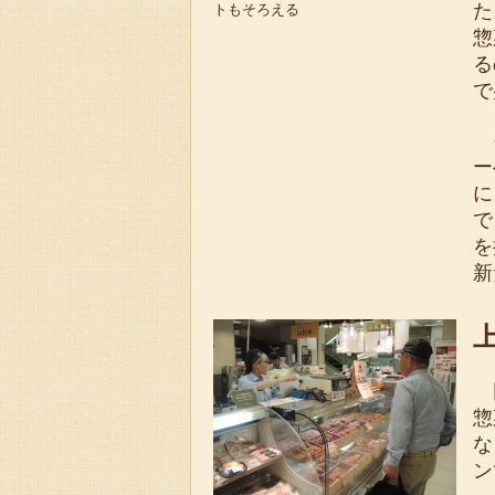
た
トもそろえる
惣
る
で
そ
ー
に
で
を
新
同
惣
な
ン