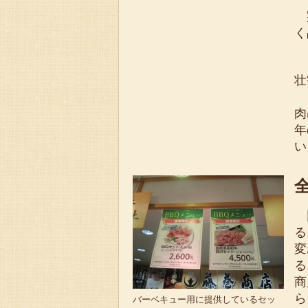
鶏
く
こ
壮
日
肉
年
い
同
る
変
る
商
ら
バーベキュー用に提供しているセッ