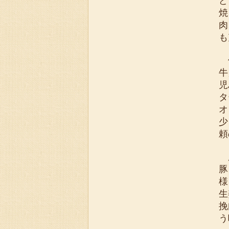
ど
焼
肉
も
他
牛
児
タ
オ
少
頼
豚
豚
様
生
挽
う