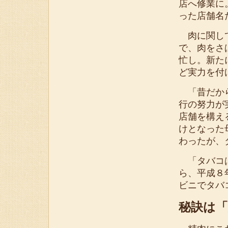
店へ修業に
った店舗名
肉に関して
で、肉をさ
忙し。新た
ど実力を付
「昔だから
行の努力が
店舗を構え
けとなった
わったが、
「タバコは
ら、平成８
ビニでタバ
秘訣は