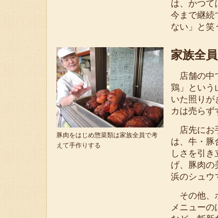
は、かつて
今まで継続
ない」と笑
家族全員
店舗の中で
鶏」という
いた照りが
カは売らず
店先にお手
豚肉をはじめ惣菜類は家族全員で考
は、牛・豚
えて手作りする
しさを引き
げ、豚肉の
浜のシュウ
その他、ポ
メニューの