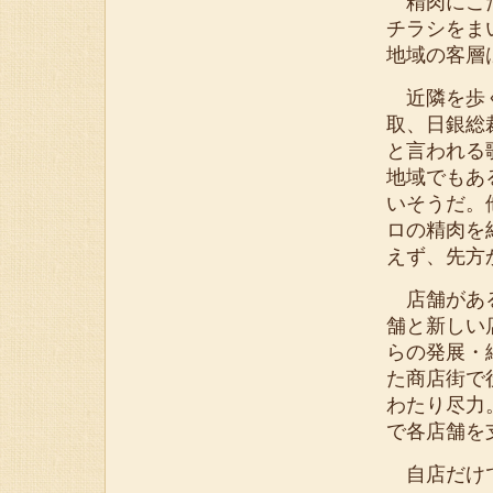
精肉にこだ
チラシをま
地域の客層
近隣を歩く
取、日銀総
と言われる
地域でもあ
いそうだ。
ロの精肉を
えず、先方
店舗がある
舗と新しい
らの発展・
た商店街で
わたり尽力
で各店舗を
自店だけで