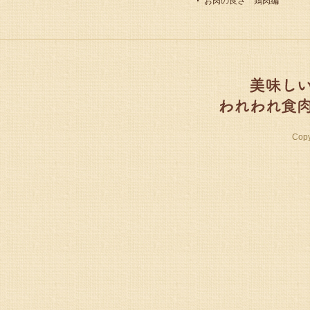
お肉の良さ 鶏肉編
Cop