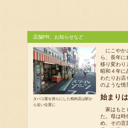
店舗PR、お知らせなど
にこやかさ
ら、長年に
移り変わり
昭和４年に
わたりお店
のような情
始まり
タバコ屋を傍らにした精肉店は駅か
ら近い位置に
家はもとも
た。母は時
め、その言