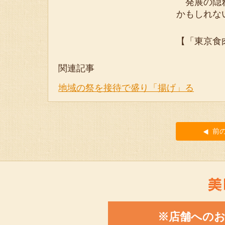
発展の隠れ
かもしれな
【「東京食
関連記事
地域の祭を接待で盛り「揚げ」る
前
※店舗への