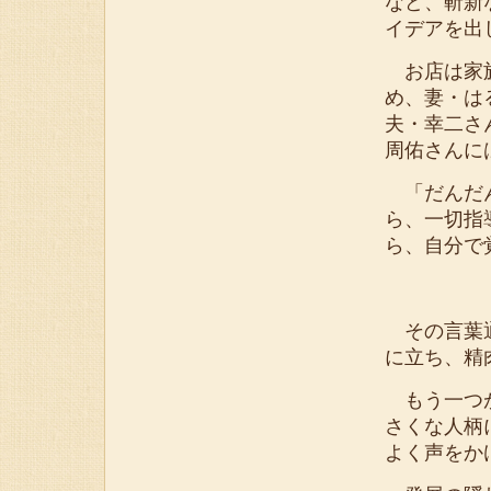
など、斬新
イデアを出
お店は家族
め、妻・は
夫・幸二さ
周佑さんに
「だんだん
ら、一切指
ら、自分で
その言葉通
に立ち、精
もう一つが
さくな人柄
よく声をか