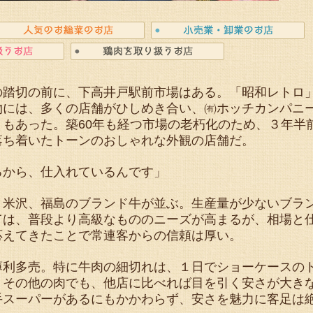
踏切の前に、下高井戸駅前市場はある。「昭和レトロ
物には、多くの店舗がひしめき合い、㈲ホッチカンパニ
もあった。築60年も経つ市場の老朽化のため、３年半
落ち着いたトーンのおしゃれな外観の店舗だ。
から、仕入れているんです」
米沢、福島のブランド牛が並ぶ。生産量が少ないブラ
ては、普段より高級なもののニーズが高まるが、相場と
応えてきたことで常連客からの信頼は厚い。
利多売。特に牛肉の細切れは、１日でショーケースの
。その他の肉でも、他店に比べれば目を引く安さが大き
手スーパーがあるにもかかわらず、安さを魅力に客足は