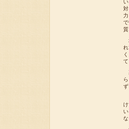
い
対
力
で
質
地
れ
く
て
高
ら
ず
「
け
い
な