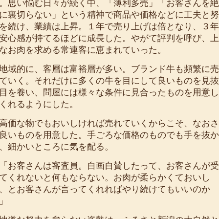
。思い悩む日々が続く中、「薄利多売」「お客さんを絶
に裏切らない」という精神で商品や価格などに工夫と努
を続け、業績は上昇。１年で売り上げは倍となり、３年
安心感が持てるほどに成長した。やがて評判を呼び、上
なお肉を求める常連客に恵まれていった。
域的に、客層は富裕層が多い。ブランド牛も頻繁に売
ていく。それだけに多くの牛を目にして良いものを見抜
目を養い、問屋には様々な条件に見合ったものを用意し
くれるようにした。
価な物でもおいしければ売れていくからこそ、なおさ
良いものを用意した。手ごろな価格のものでも手を抜か
、細かいところに気を配る。
お客さんは審査員。自画自賛したって、お客さんが受
てくれないと何もならない。お肉が柔らかくておいし
、とお客さんが言ってくれればやり続けてもいいのか
」