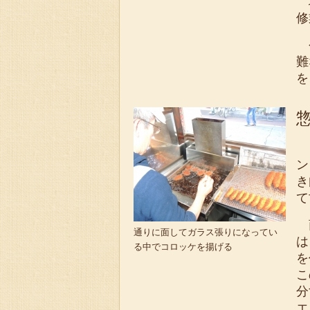
地
修
今
難
を
１
ン
き
て
商
通りに面してガラス張りになってい
は
る中でコロッケを揚げる
を
こ
分
エ