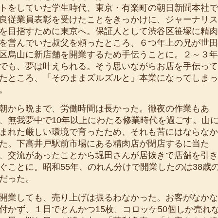
トをしていた学生時代、東京・有楽町の朝日新聞本社で
良従業員表彰を受けたことをきっかけに、ジャーナリス
を目指すために東京へ。保証人として渋谷区笹塚に精肉
を営んでいた叔父を頼ったところ、６つ年上の兄が世田
区烏山に新店舗を開業するため手伝うことに。２～３年
でも、夢は叶えられる。そう思いながらお店を手伝って
たところ、「そのままズルズルと」本業になってしまっ
。
から晩まで、労働時間は長かった。徹夜の作業もあ
、無我夢中で10年以上にわたる修業時代を過ごす。山
まれた厳しい環境で育ったため、それも苦にはならなか
た。下高井戸駅前市場にある精肉店が閉店するに当た
、交流があったことから堀田さんが居抜きで店舗を引き
ぐことに。昭和55年、のれん分けで開業したのは38歳
だった。
業しても、売り上げは振るわなかった。お客がなかな
付かず、１日でとんかつ15枚、コロッケ50個しか売れ