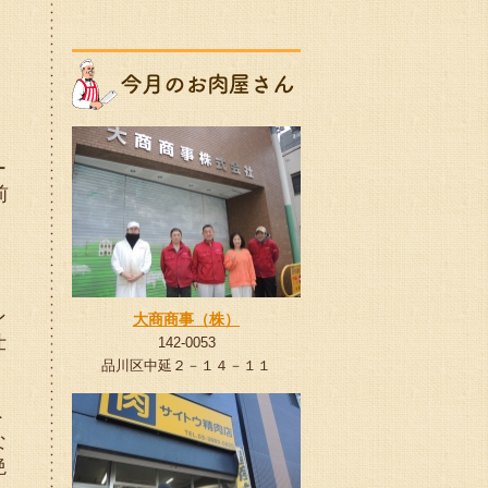
」
ー
前
ン
大商商事（株）
仕
142-0053
品川区中延２－１４－１１
ト
な
絶