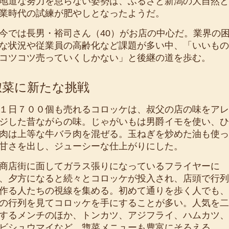
道な努力を怠らない姿勢は、ふるさと新潟の大自然と
業時代の試練が肥やしとなったようだ。
では長男・裕司さん（40）がお店の中心だ。業界の
な状況や従業員の高齢化など課題が多い中、「いいもの
コツコツ売っていくしかない」と後継の道を歩む。
惣菜に新たな挑戦
日７００個も売れるコロッケは、叔父の店の味をアレ
ジした昔ながらの味。じゃがいもは男爵イモを使い、ひ
肉は上等な牛バラ肉を混ぜる。玉ねぎを炒めた油も使っ
甘さを出し、ジューシーな仕上がりにした。
店街に面してガラス張りになっているフライヤーに
、夕方になると続々とコロッケが投入され、店頭で行列
作る人たちの視線を集める。初めて通りを歩く人でも、
の行列を見てコロッケを手にすることが多い。人気を二
するメンチのほか、トンカツ、アジフライ、ハムカツ、
ビシュウマイなど、惣菜メニューも豊富にそろえる。