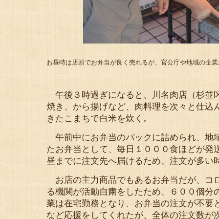
お昼時は店頭でお弁当が良く売れるが、官公庁や地域の企業
午後３時過ぎになると、川名肉店（杉並区
焼き、から揚げなど、肉料理を次々と仕込
きたこまちで白米を炊く。
午前中にお弁当のパックに詰められ、地域
たお弁当として、毎日１０００食ほどが発
昼までに注文先へ届けるため、注文が多い
お店の主力商品でもあるお弁当だが、コロ
る機関が活動自粛をしたため、６００個分
業は在宅勤務となり、お弁当の注文が不要
など応援をしてくれたが、全体の注文数が