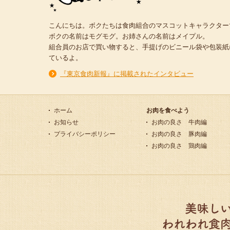
こんにちは。ボクたちは食肉組合のマスコットキャラクター
ボクの名前はモグモグ。お姉さんの名前はメイプル。
組合員のお店で買い物すると、手提げのビニール袋や包装紙
ているよ。
『東京食肉新報』に掲載されたインタビュー
ホーム
お肉を食べよう
お知らせ
お肉の良さ 牛肉編
プライバシーポリシー
お肉の良さ 豚肉編
お肉の良さ 鶏肉編