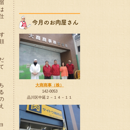
宿
は
仕
す
顔
だ
て
ち
大商商事（株）
る
142-0053
品川区中延２－１４－１１
の
え
ョ