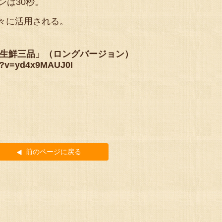
ンは30秒。
々に活用される。
宿生鮮三品」（ロングバージョン）
h?v=yd4x9MAUJ0I
前のページに戻る