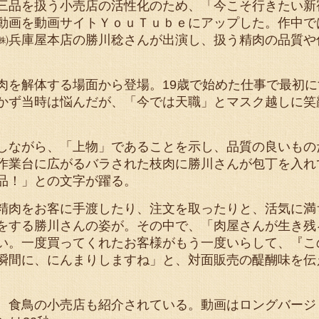
三品を扱う小売店の活性化のため、「今こそ行きたい新
動画を動画サイトＹｏｕＴｕｂｅにアップした。作中で
㈱兵庫屋本店の勝川稔さんが出演し、扱う精肉の品質や
を解体する場面から登場。19歳で始めた仕事で最初に
かず当時は悩んだが、「今では天職」とマスク越しに笑
しながら、「上物」であることを示し、品質の良いもの
作業台に広がるバラされた枝肉に勝川さんが包丁を入れ
品！」との文字が躍る。
精肉をお客に手渡したり、注文を取ったりと、活気に満
をする勝川さんの姿が。その中で、「肉屋さんが生き残
い。一度買ってくれたお客様がもう一度いらして、『こ
瞬間に、にんまりしますね」と、対面販売の醍醐味を伝
、食鳥の小売店も紹介されている。動画はロングバージ