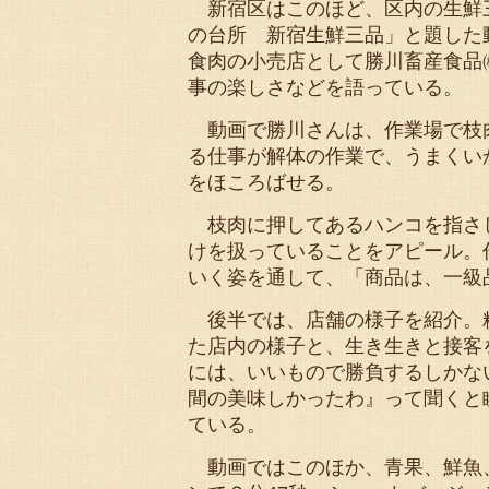
新宿区はこのほど、区内の生鮮
の台所 新宿生鮮三品」と題した
食肉の小売店として勝川畜産食品
事の楽しさなどを語っている。
動画で勝川さんは、作業場で枝肉
る仕事が解体の作業で、うまくい
をほころばせる。
枝肉に押してあるハンコを指さ
けを扱っていることをアピール。
いく姿を通して、「商品は、一級
後半では、店舗の様子を紹介。
た店内の様子と、生き生きと接客
には、いいもので勝負するしかな
間の美味しかったわ』って聞くと
ている。
動画ではこのほか、青果、鮮魚