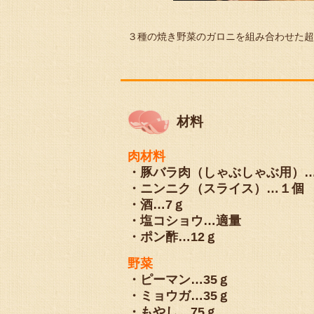
３種の焼き野菜のガロニを組み合わせた超
材料
肉材料
・豚バラ肉（しゃぶしゃぶ用）…
・ニンニク（スライス）…１個
・酒…7ｇ
・塩コショウ…適量
・ポン酢…12ｇ
野菜
・ピーマン…35ｇ
・ミョウガ…35ｇ
・もやし…75ｇ