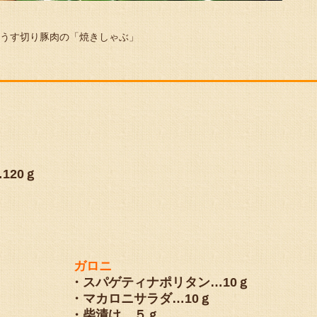
うす切り豚肉の「焼きしゃぶ」
120ｇ
ガロニ
・スパゲティナポリタン…10ｇ
・マカロニサラダ…10ｇ
・柴漬け…５ｇ